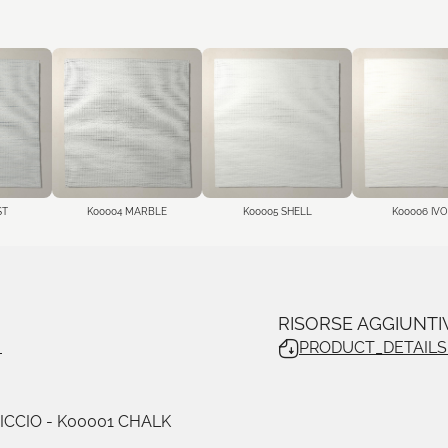
ST
K00004 MARBLE
K00005 SHELL
K00006 IV
E
RISORSE AGGIUNTI
PRODUCT_DETAILS_
ICCIO
- K00001 CHALK