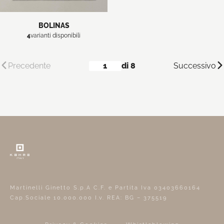
BOLINAS
4
varianti disponibili
Precedente
di 8
Successivo
Martinelli Ginetto S.p.A C.F. e Partita Iva 03403660164
Cap.Sociale 10.000.000 I.v. REA: BG – 375519