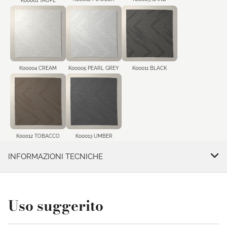
K00001 TAUPE
K00004 CREAM
K00005 PEARL GREY
K00011 BLACK
K00012 TOBACCO
K00013 UMBER
INFORMAZIONI TECNICHE
Uso suggerito