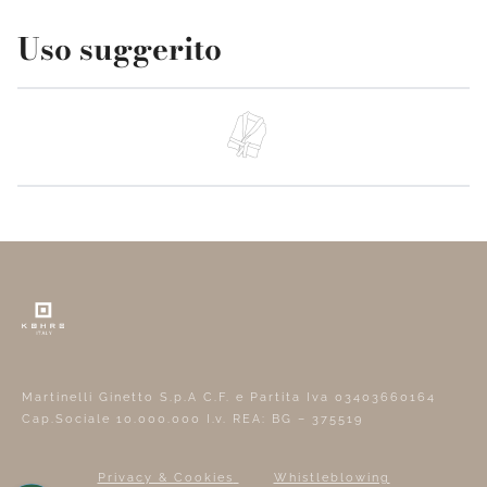
Uso suggerito
Martinelli Ginetto S.p.A C.F. e Partita Iva 03403660164
Cap.Sociale 10.000.000 I.v. REA: BG – 375519
Privacy & Cookies
Whistleblowing