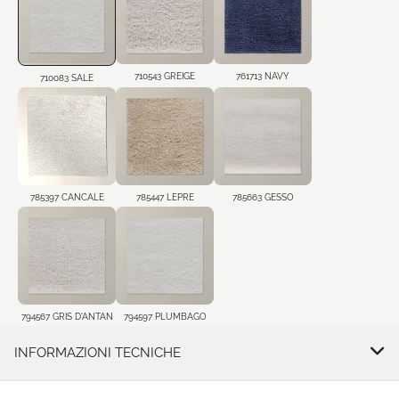
710543 GREIGE
761713 NAVY
710083 SALE
785397 CANCALE
785447 LEPRE
785663 GESSO
794567 GRIS D'ANTAN
794597 PLUMBAGO
INFORMAZIONI TECNICHE