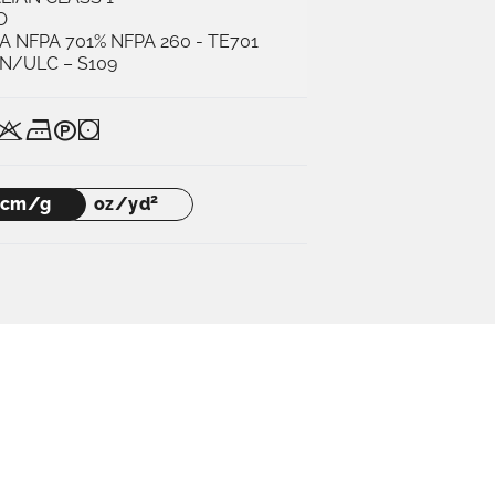
O
A NFPA 701% NFPA 260 - TE701
N/ULC – S109
R
K
U
N
2
cm/g
oz/yd