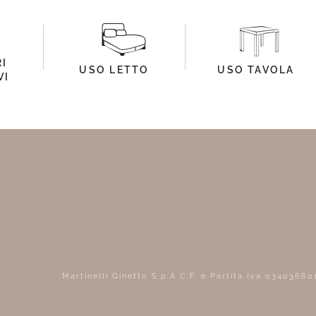
I
USO LETTO
USO TAVOLA
VI
Martinelli Ginetto S.p.A C.F. e Partita Iva 0340366