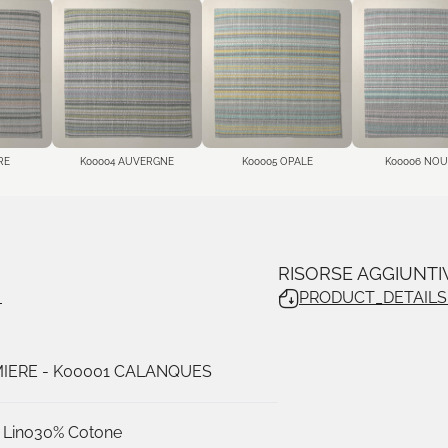
RE
K00004 AUVERGNE
K00005 OPALE
K00006 NO
E
RISORSE AGGIUNTI
PRODUCT_DETAILS
IERE
- K00001 CALANQUES
 Lino
30% Cotone