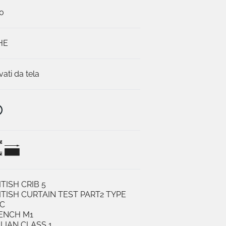
0
HE
vati da tela
J
H
ITISH CRIB 5
ITISH CURTAIN TEST PART2 TYPE
C
ENCH M1
ALIAN CLASS 1