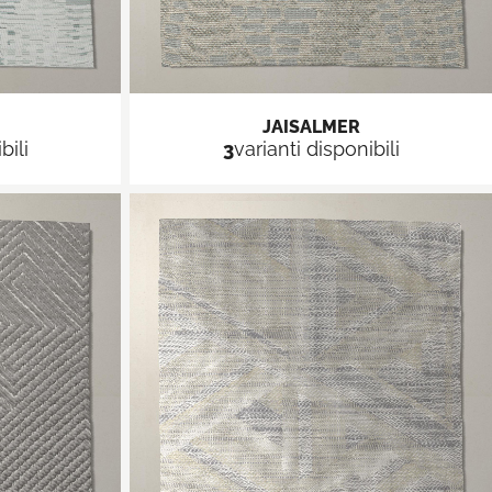
JAISALMER
bili
3
varianti disponibili