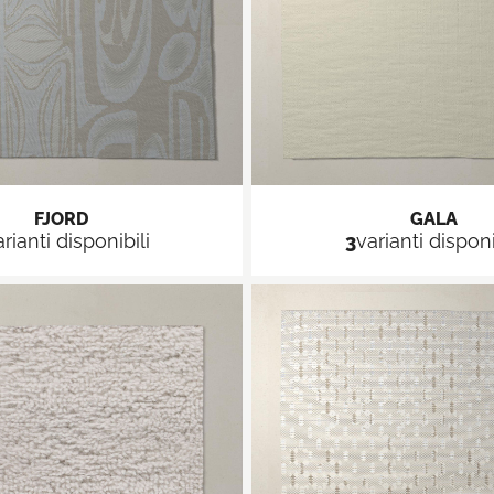
FJORD
GALA
arianti disponibili
3
varianti disponi