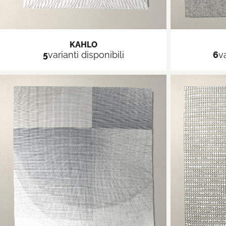
KAHLO
5
varianti disponibili
6
v