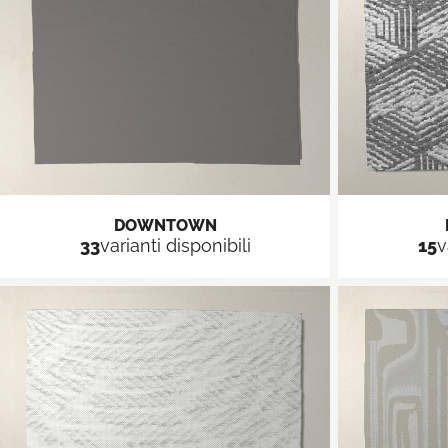
DOWNTOWN
33
varianti disponibili
15
v