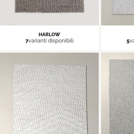
HARLOW
7
varianti disponibili
5
va