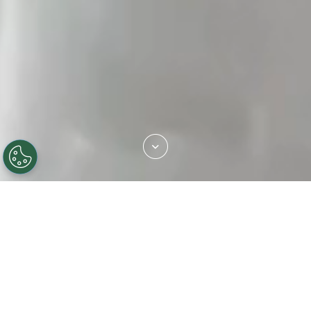
Tessuti jacquard e
uniti carichi di